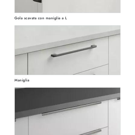
Gola scavata con maniglia a L
Maniglia