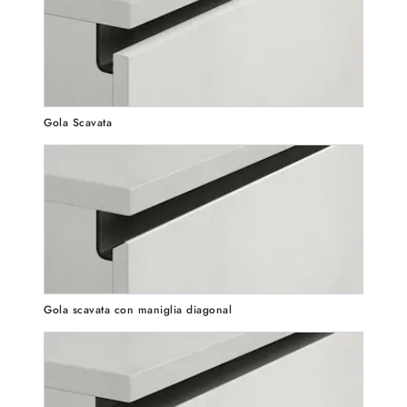
Gola Scavata
Gola scavata con maniglia diagonal