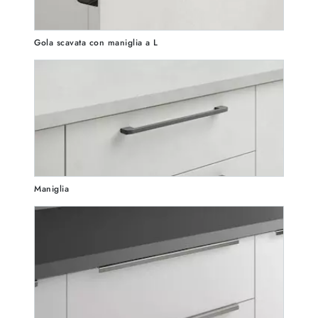
Gola scavata con maniglia a L
Maniglia