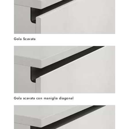
Gola Scavata
Gola scavata con maniglia diagonal