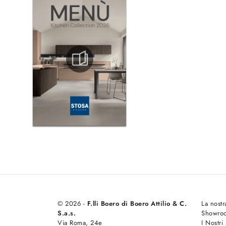
© 2026 -
F.lli Boero di Boero Attilio & C.
La nostr
S.a.s.
Showro
Via Roma, 24e
I Nostri