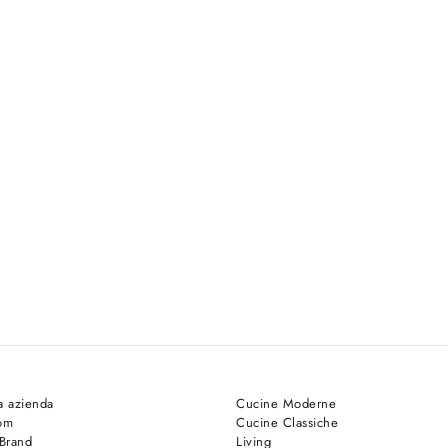
a azienda
Cucine Moderne
om
Cucine Classiche
 Brand
Living