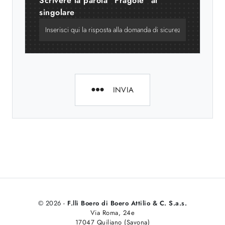
Scrivere la parola "Fragole" al
singolare
INVIA
© 2026 -
F.lli Boero di Boero Attilio & C. S.a.s.
Via Roma, 24e
17047 Quiliano (Savona)