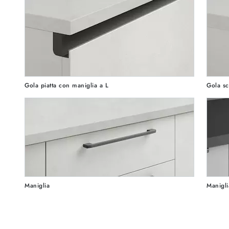
Gola piatta con maniglia a L
Gola sc
Maniglia
Manigli