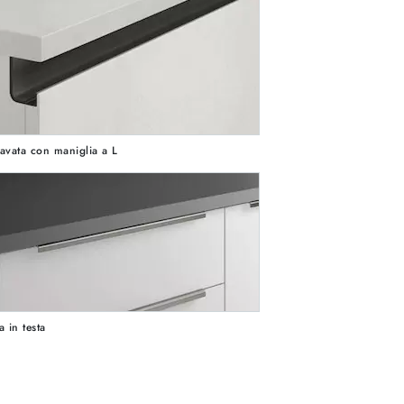
avata con maniglia a L
a in testa