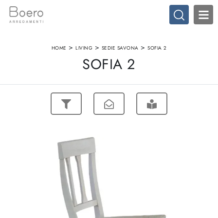
>
>
>
HOME
LIVING
SEDIE SAVONA
SOFIA 2
SOFIA 2