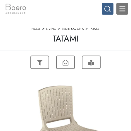
>
>
>
HOME
LIVING
SEDIE SAVONA
TATAMI
TATAMI