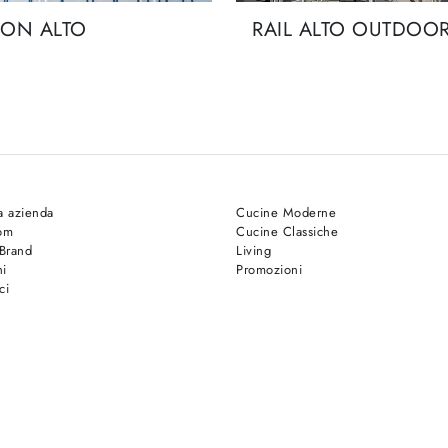
ON ALTO
RAIL ALTO OUTDOO
a azienda
Cucine Moderne
om
Cucine Classiche
 Brand
Living
hi
Promozioni
ci