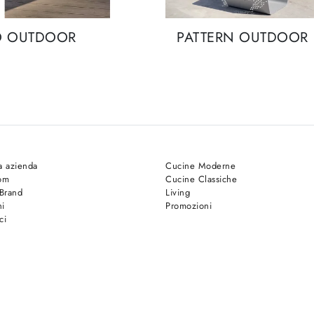
O OUTDOOR
PATTERN OUTDOOR
a azienda
Cucine Moderne
om
Cucine Classiche
 Brand
Living
hi
Promozioni
ci