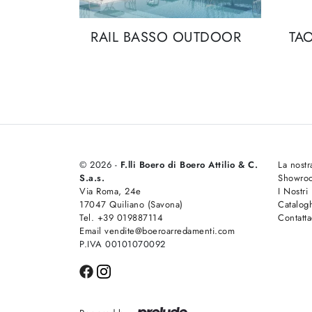
RAIL BASSO OUTDOOR
TA
© 2026 -
F.lli Boero di Boero Attilio & C.
La nostr
S.a.s.
Showro
Via Roma, 24e
I Nostri
17047 Quiliano (Savona)
Catalog
Tel. +39 019887114
Contatta
Email vendite@boeroarredamenti.com
P.IVA 00101070092