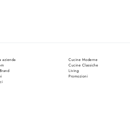
a azienda
Cucine Moderne
om
Cucine Classiche
 Brand
Living
hi
Promozioni
ci