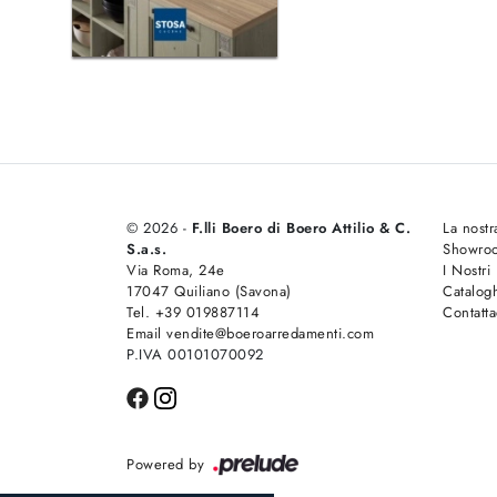
© 2026 -
F.lli Boero di Boero Attilio & C.
La nostr
S.a.s.
Showro
Via Roma, 24e
I Nostri
17047 Quiliano (Savona)
Catalog
Tel. +39 019887114
Contatta
Email vendite@boeroarredamenti.com
P.IVA 00101070092
Powered by