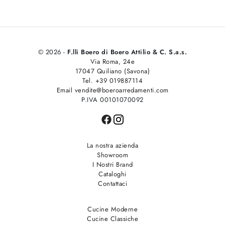
© 2026 -
F.lli Boero di Boero Attilio & C. S.a.s.
Via Roma, 24e
17047 Quiliano (Savona)
Tel. +39 019887114
Email vendite@boeroarredamenti.com
P.IVA 00101070092
La nostra azienda
Showroom
I Nostri Brand
Cataloghi
Contattaci
Cucine Moderne
Cucine Classiche