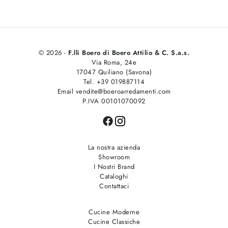
© 2026 -
F.lli Boero di Boero Attilio & C. S.a.s.
Via Roma, 24e
17047 Quiliano (Savona)
Tel. +39 019887114
Email vendite@boeroarredamenti.com
P.IVA 00101070092
La nostra azienda
Showroom
I Nostri Brand
Cataloghi
Contattaci
Cucine Moderne
Cucine Classiche