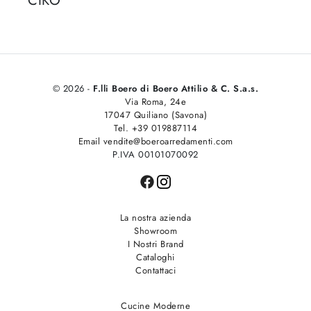
CIKO
© 2026 -
F.lli Boero di Boero Attilio & C. S.a.s.
Via Roma, 24e
17047 Quiliano (Savona)
Tel. +39 019887114
Email vendite@boeroarredamenti.com
P.IVA 00101070092
La nostra azienda
Showroom
I Nostri Brand
Cataloghi
Contattaci
Cucine Moderne