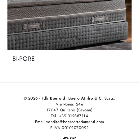
BI-PORE
© 2026 -
F.lli Boero di Boero Attilio & C. S.a.s.
Via Roma, 24e
17047 Quiliano (Savona)
Tel. +39 019887114
Email vendite@boeroarredamenti.com
P.IVA 00101070092