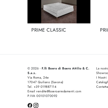
PRIME CLASSIC
PRI
© 2026 -
F.lli Boero di Boero Attilio & C.
La nostr
S.a.s.
Showro
Via Roma, 24e
I Nostri
17047 Quiliano (Savona)
Catalog
Tel. +39 019887114
Contatta
Email vendite@boeroarredamenti.com
P.IVA 00101070092