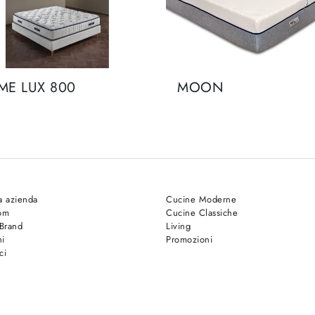
ME LUX 800
MOON
a azienda
Cucine Moderne
om
Cucine Classiche
 Brand
Living
hi
Promozioni
ci