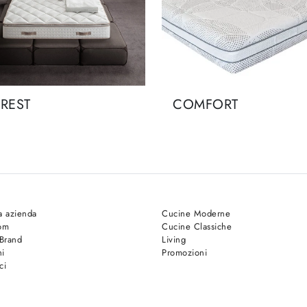
OREST
COMFORT
a azienda
Cucine Moderne
om
Cucine Classiche
 Brand
Living
hi
Promozioni
ci