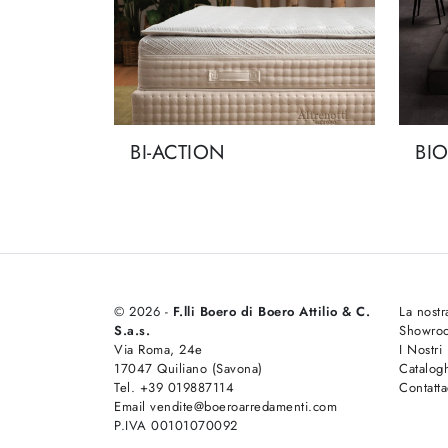
BI-ACTION
BI
© 2026 -
F.lli Boero di Boero Attilio & C.
La nostr
S.a.s.
Showro
Via Roma, 24e
I Nostri
17047 Quiliano (Savona)
Catalog
Tel. +39 019887114
Contatta
Email vendite@boeroarredamenti.com
P.IVA 00101070092