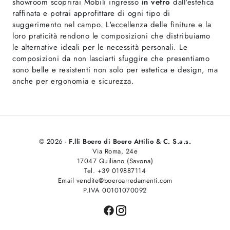
showroom scoprirai Mobili ingresso
in vetro
dall'estetica
raffinata e potrai approfittare di ogni tipo di
suggerimento nel campo. L'eccellenza delle finiture e la
loro praticità rendono le composizioni che distribuiamo
le alternative ideali per le necessità personali. Le
composizioni da non lasciarti sfuggire che presentiamo
sono belle e resistenti non solo per estetica e design, ma
anche per ergonomia e sicurezza.
© 2026 -
F.lli Boero di Boero Attilio & C. S.a.s.
Via Roma, 24e
17047 Quiliano (Savona)
Tel. +39 019887114
Email vendite@boeroarredamenti.com
P.IVA 00101070092