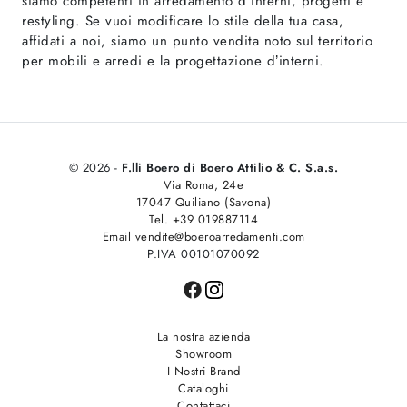
siamo competenti in arredamento d'interni, progetti e
restyling. Se vuoi modificare lo stile della tua casa,
affidati a noi, siamo un punto vendita noto sul territorio
per mobili e arredi e la progettazione d’interni.
© 2026 -
F.lli Boero di Boero Attilio & C. S.a.s.
Via Roma, 24e
17047 Quiliano (Savona)
Tel. +39 019887114
Email vendite@boeroarredamenti.com
P.IVA 00101070092
La nostra azienda
Showroom
I Nostri Brand
Cataloghi
Contattaci