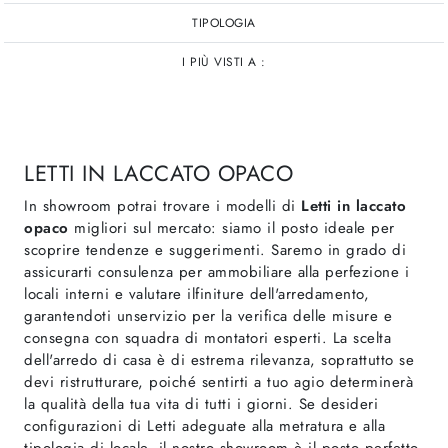
TIPOLOGIA
I PIÙ VISTI A :
LETTI IN LACCATO OPACO
In showroom potrai trovare i modelli di
Letti
in laccato
opaco
migliori sul mercato: siamo il posto ideale per
scoprire tendenze e suggerimenti. Saremo in grado di
assicurarti consulenza per ammobiliare alla perfezione i
locali interni e valutare ilfiniture dell'arredamento,
garantendoti unservizio per la verifica delle misure e
consegna con squadra di montatori esperti. La scelta
dell'arredo di casa è di estrema rilevanza, soprattutto se
devi ristrutturare, poiché sentirti a tuo agio determinerà
la qualità della tua vita di tutti i giorni. Se desideri
configurazioni di Letti adeguate alla metratura e alla
tipologia di locale, il nostro showroom è il posto perfetto