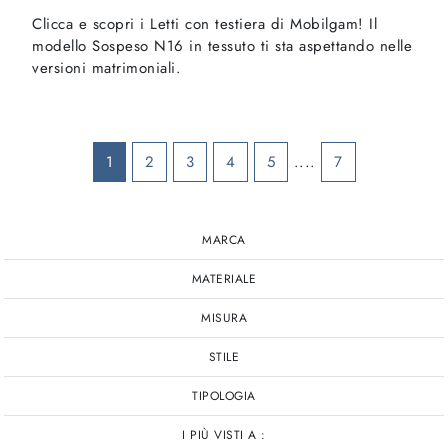
Clicca e scopri i Letti con testiera di Mobilgam! Il
modello Sospeso N16 in tessuto ti sta aspettando nelle
versioni matrimoniali.
1
2
3
4
5
....
7
MARCA
MATERIALE
MISURA
STILE
TIPOLOGIA
I PIÙ VISTI A :