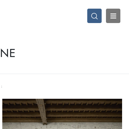
RNE
 :