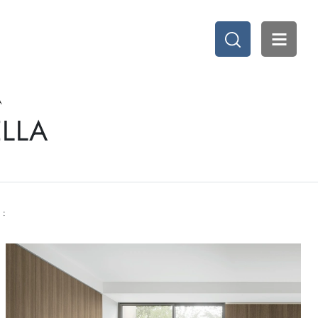
A
ELLA
 :