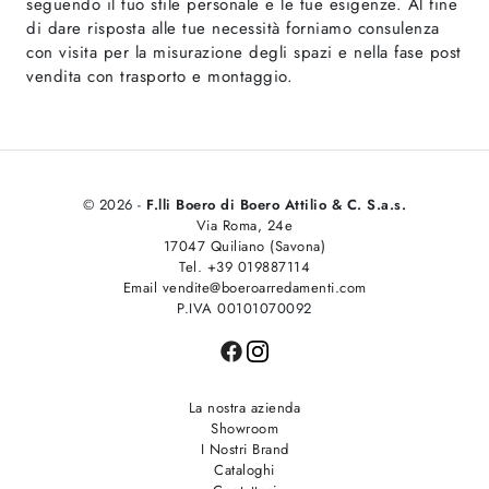
seguendo il tuo stile personale e le tue esigenze. Al fine
di dare risposta alle tue necessità forniamo consulenza
con visita per la misurazione degli spazi e nella fase post
vendita con trasporto e montaggio.
© 2026 -
F.lli Boero di Boero Attilio & C. S.a.s.
Via Roma, 24e
17047 Quiliano (Savona)
Tel. +39 019887114
Email vendite@boeroarredamenti.com
P.IVA 00101070092
La nostra azienda
Showroom
I Nostri Brand
Cataloghi