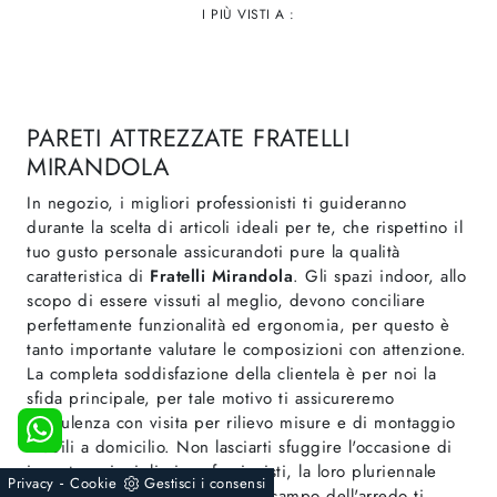
I PIÙ VISTI A :
PARETI ATTREZZATE FRATELLI
MIRANDOLA
In negozio, i migliori professionisti ti guideranno
durante la scelta di articoli ideali per te, che rispettino il
tuo gusto personale assicurandoti pure la qualità
caratteristica di
Fratelli Mirandola
. Gli spazi indoor, allo
scopo di essere vissuti al meglio, devono conciliare
perfettamente funzionalità ed ergonomia, per questo è
tanto importante valutare le composizioni con attenzione.
La completa soddisfazione della clientela è per noi la
sfida principale, per tale motivo ti assicureremo
consulenza con visita per rilievo misure e di montaggio
mobili a domicilio. Non lasciarti sfuggire l'occasione di
incontrare i migliori professionisti, la loro pluriennale
-
Privacy
Cookie
Gestisci i consensi
professionalità e dedizione nel campo dell'arredo ti