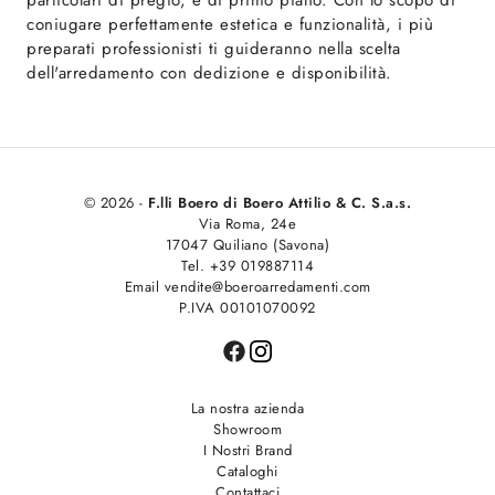
particolari di pregio, è di primo piano. Con lo scopo di
coniugare perfettamente estetica e funzionalità, i più
preparati professionisti ti guideranno nella scelta
dell'arredamento con dedizione e disponibilità.
© 2026 -
F.lli Boero di Boero Attilio & C. S.a.s.
Via Roma, 24e
17047 Quiliano (Savona)
Tel. +39 019887114
Email vendite@boeroarredamenti.com
P.IVA 00101070092
La nostra azienda
Showroom
I Nostri Brand
Cataloghi
Contattaci