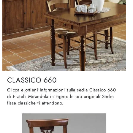
CLASSICO 660
Clicca e ottieni informazioni sulla sedia Classico 660
di Fratelli Mirandola in legno: le più originali Sedie
fisse classiche ti attendono.