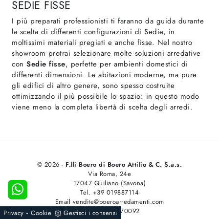
SEDIE FISSE
I più preparati professionisti ti faranno da guida durante
la scelta di differenti configurazioni di Sedie, in
moltissimi materiali pregiati e anche fisse. Nel nostro
showroom protrai selezionare molte soluzioni arredative
con
Sedie
fisse
, perfette per ambienti domestici di
differenti dimensioni. Le abitazioni moderne, ma pure
gli edifici di altro genere, sono spesso costruite
ottimizzando il più possibile lo spazio: in questo modo
viene meno la completa libertà di scelta degli arredi.
© 2026 -
F.lli Boero di Boero Attilio & C. S.a.s.
Via Roma, 24e
17047 Quiliano (Savona)
Tel. +39 019887114
Email vendite@boeroarredamenti.com
P.IVA 00101070092
-
Privacy
Cookie
Gestisci i consensi