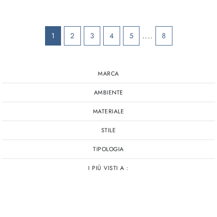
1
2
3
4
5
....
8
MARCA
AMBIENTE
MATERIALE
STILE
TIPOLOGIA
I PIÙ VISTI A :