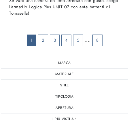
Se vuoi una camera da letto arredata con gusto, scegli
l'armadio Logica Plus UNIT 07 con ante battenti di
Tomasella!
1
2
3
4
5
....
8
MARCA
MATERIALE
STILE
TIPOLOGIA
APERTURA
I PIÙ VISTI A :