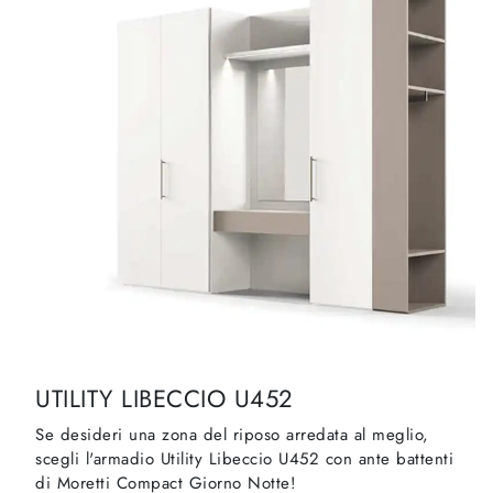
UTILITY LIBECCIO U452
Se desideri una zona del riposo arredata al meglio,
scegli l'armadio Utility Libeccio U452 con ante battenti
di Moretti Compact Giorno Notte!