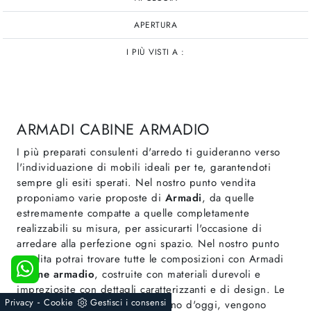
APERTURA
I PIÙ VISTI A :
ARMADI CABINE ARMADIO
I più preparati consulenti d'arredo ti guideranno verso
l'individuazione di mobili ideali per te, garantendoti
sempre gli esiti sperati. Nel nostro punto vendita
proponiamo varie proposte di
Armadi
, da quelle
estremamente compatte a quelle completamente
realizzabili su misura, per assicurarti l'occasione di
arredare alla perfezione ogni spazio. Nel nostro punto
vendita potrai trovare tutte le composizioni con Armadi
cabine armadio
, costruite con materiali durevoli e
impreziosite con dettagli caratterizzanti e di design. Le
-
Privacy
Cookie
Gestisci i consensi
strutture di ogni genere, al giorno d'oggi, vengono