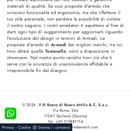
materiali di qualità. Se vuoi proposte d'arredo che
uniscono funzionalità ed ergonomia, ma che riflettano il
tuo stile personale, non perdere la possibilità di visitare
il nostro negozio. I nostri arredatori ti aspettano al fine di
darti ogni tipo di suggerimento per aggiornarti riguardo
l'evoluzione del design in termini di Armadi. Le
proposte d'arredo di
Armadi
dei migliori marchi, tra cui
trovi altresì quelle
Tomasella
, sono a disposizione in
showroom. Nel nostro punto vendita trovi ciò che ti
serve con la sicurezza di unaconsulenza affidabile e
irreprensibile fin dal disegno.
© 2026 -
F.lli Boero di Boero Attilio & C. S.a.s.
Via Roma, 24e
17047 Quiliano (Savona)
Tel. +39 019887114
-
Email vendite@boeroarredamenti.com
Privacy
Cookie
Gestisci i consensi