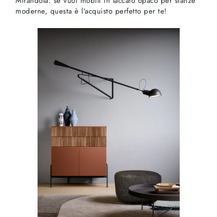
Mirandola: se vuoi mobili in laccato opaco per stanze
moderne, questa è l'acquisto perfetto per te!