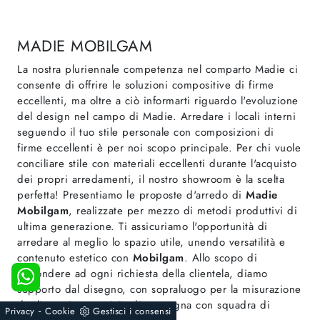
MADIE MOBILGAM
La nostra pluriennale competenza nel comparto Madie ci
consente di offrire le soluzioni compositive di firme
eccellenti, ma oltre a ciò informarti riguardo l'evoluzione
del design nel campo di Madie. Arredare i locali interni
seguendo il tuo stile personale con composizioni di
firme eccellenti è per noi scopo principale. Per chi vuole
conciliare stile con materiali eccellenti durante l'acquisto
dei propri arredamenti, il nostro showroom è la scelta
perfetta! Presentiamo le proposte d'arredo di
Madie
Mobilgam
, realizzate per mezzo di metodi produttivi di
ultima generazione. Ti assicuriamo l'opportunità di
arredare al meglio lo spazio utile, unendo versatilità e
contenuto estetico con
Mobilgam
. Allo scopo di
rispondere ad ogni richiesta della clientela, diamo
supporto dal disegno, con sopraluogo per la misurazione
degli spazi, e servizio di consegna con squadra di
-
Privacy
Cookie
Gestisci i consensi