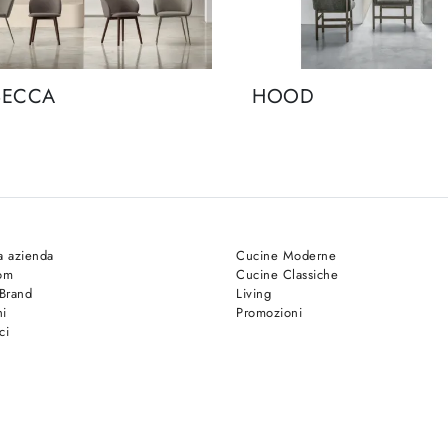
BECCA
HOOD
a azienda
Cucine Moderne
om
Cucine Classiche
 Brand
Living
hi
Promozioni
ci