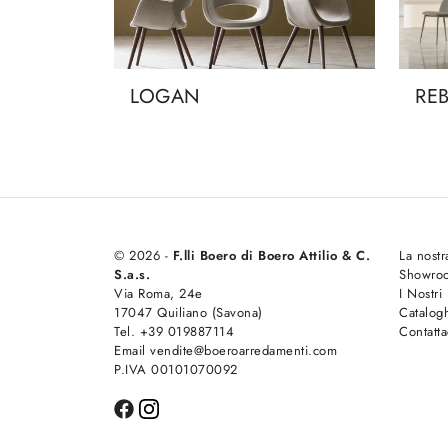
LOGAN
RE
© 2026 -
F.lli Boero di Boero Attilio & C.
La nostr
S.a.s.
Showro
Via Roma, 24e
I Nostri
17047 Quiliano (Savona)
Catalog
Tel. +39 019887114
Contatta
Email vendite@boeroarredamenti.com
P.IVA 00101070092