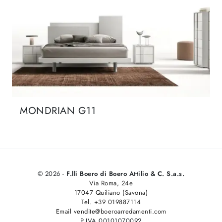
MONDRIAN G11
© 2026 -
F.lli Boero di Boero Attilio & C. S.a.s.
Via Roma, 24e
17047 Quiliano (Savona)
Tel. +39 019887114
Email vendite@boeroarredamenti.com
P.IVA 00101070092