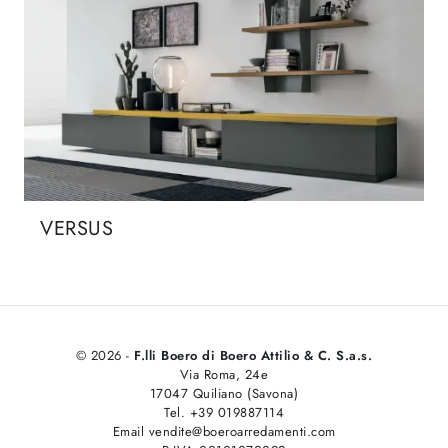
VERSUS
© 2026 -
F.lli Boero di Boero Attilio & C. S.a.s.
Via Roma, 24e
17047 Quiliano (Savona)
Tel. +39 019887114
Email vendite@boeroarredamenti.com