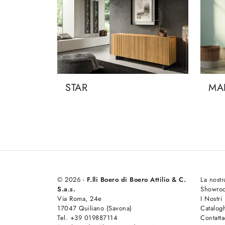
STAR
MA
© 2026 -
F.lli Boero di Boero Attilio & C.
La nostr
S.a.s.
Showro
Via Roma, 24e
I Nostri
17047 Quiliano (Savona)
Catalog
Tel. +39 019887114
Contatta