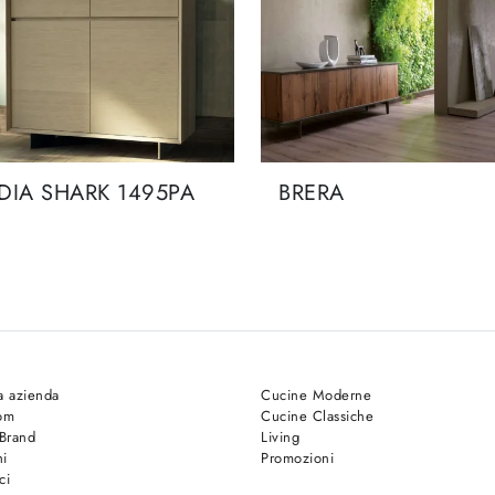
DIA SHARK 1495PA
BRERA
a azienda
Cucine Moderne
om
Cucine Classiche
 Brand
Living
hi
Promozioni
ci