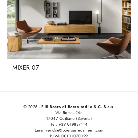
MIXER 07
© 2026 -
F.lli Boero di Boero Attilio & C. S.a.s.
Via Roma, 24e
17047 Quiliano (Savona)
Tel. +39 019887114
Email vendite@boeroarredamenti.com
P.IVA 00101070092