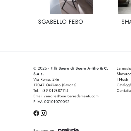
SGABELLO FEBO
SH
© 2026 -
F.lli Boero di Boero Attilio & C.
La nostr
S.a.s.
Showro
Via Roma, 24e
I Nostri
17047 Quiliano (Savona)
Catalog
Tel. +39 019887114
Contatta
Email vendite@boeroarredamenti.com
P.IVA 00101070092
Powered by