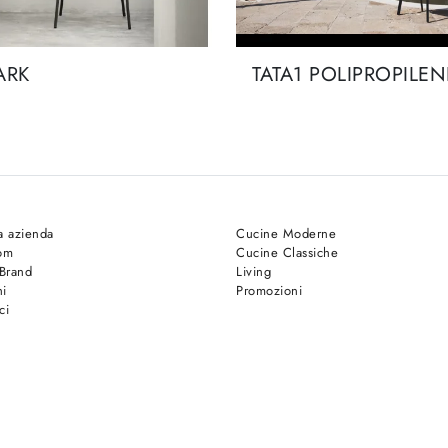
ARK
TATA1 POLIPROPILEN
a azienda
Cucine Moderne
om
Cucine Classiche
 Brand
Living
hi
Promozioni
ci