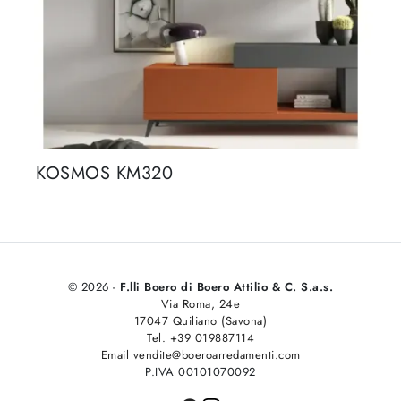
KOSMOS KM320
© 2026 -
F.lli Boero di Boero Attilio & C. S.a.s.
Via Roma, 24e
17047 Quiliano (Savona)
Tel. +39 019887114
Email vendite@boeroarredamenti.com
P.IVA 00101070092