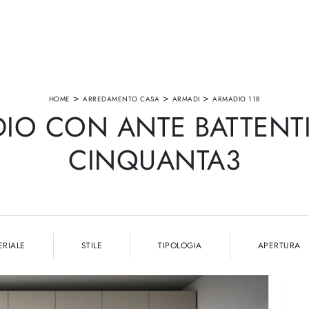
>
>
>
HOME
ARREDAMENTO CASA
ARMADI
ARMADIO 11B
IO CON ANTE BATTENTI 
CINQUANTA3
ERIALE
STILE
TIPOLOGIA
APERTURA