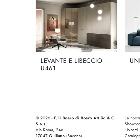
LEVANTE E LIBECCIO
UN
U461
© 2026 -
F.lli Boero di Boero Attilio & C.
La nostr
S.a.s.
Showro
Via Roma, 24e
I Nostri
17047 Quiliano (Savona)
Catalog