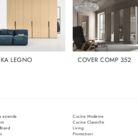
IKA LEGNO
COVER COMP 352
a azienda
Cucine Moderne
om
Cucine Classiche
 Brand
Living
hi
Promozioni