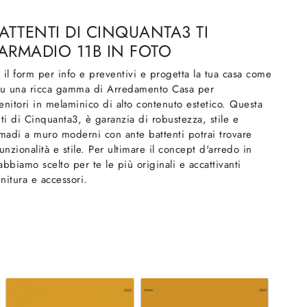
TTENTI DI CINQUANTA3 TI
ARMADIO 11B IN FOTO
 il form per info e preventivi e progetta la tua casa come
i su una ricca gamma di Arredamento Casa per
nitori in melaminico di alto contenuto estetico. Questa
nti di Cinquanta3, è garanzia di robustezza, stile e
Armadi a muro moderni con ante battenti potrai trovare
nzionalità e stile. Per ultimare il concept d'arredo in
biamo scelto per te le più originali e accattivanti
nitura e accessori.