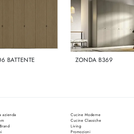
06 BATTENTE
ZONDA B369
a azienda
Cucine Moderne
om
Cucine Classiche
 Brand
Living
hi
Promozioni