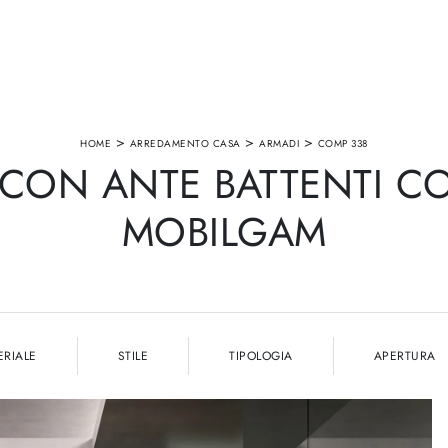
>
>
>
HOME
ARREDAMENTO CASA
ARMADI
COMP 338
CON ANTE BATTENTI CO
MOBILGAM
ERIALE
STILE
TIPOLOGIA
APERTURA