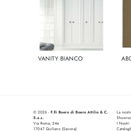
VANITY BIANCO
AB
© 2026 -
F.lli Boero di Boero Attilio & C.
La nostr
S.a.s.
Showro
Via Roma, 24e
I Nostri
17047 Quiliano (Savona)
Catalog