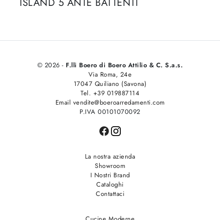
ISLAND 5 ANTE BATTENTI
© 2026 -
F.lli Boero di Boero Attilio & C. S.a.s.
Via Roma, 24e
17047 Quiliano (Savona)
Tel. +39 019887114
Email vendite@boeroarredamenti.com
P.IVA 00101070092
La nostra azienda
Showroom
I Nostri Brand
Cataloghi
Contattaci
Cucine Moderne