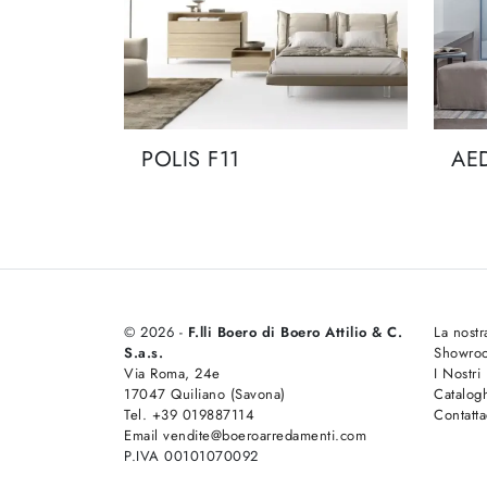
POLIS F11
AE
© 2026 -
F.lli Boero di Boero Attilio & C.
La nostr
S.a.s.
Showro
Via Roma, 24e
I Nostri
17047 Quiliano (Savona)
Catalog
Tel. +39 019887114
Contatta
Email vendite@boeroarredamenti.com
P.IVA 00101070092