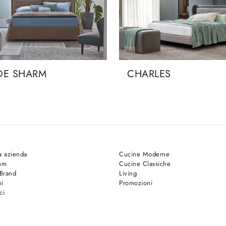
DE SHARM
CHARLES
a azienda
Cucine Moderne
om
Cucine Classiche
 Brand
Living
hi
Promozioni
ci