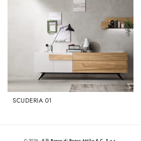
SCUDERIA 01
© 2026 -
F.lli Boero di Boero Attilio & C. S.a.s.