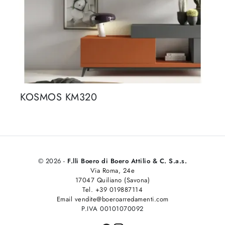
KOSMOS KM320
© 2026 -
F.lli Boero di Boero Attilio & C. S.a.s.
Via Roma, 24e
17047 Quiliano (Savona)
Tel. +39 019887114
Email vendite@boeroarredamenti.com
P.IVA 00101070092