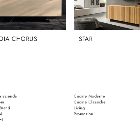
DIA CHORUS
STAR
a azienda
Cucine Moderne
om
Cucine Classiche
 Brand
Living
hi
Promozioni
ci