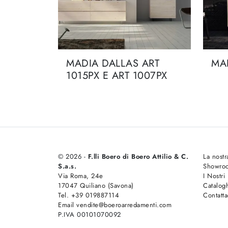
MADIA DALLAS ART
MA
1015PX E ART 1007PX
© 2026 -
F.lli Boero di Boero Attilio & C.
La nostr
S.a.s.
Showro
Via Roma, 24e
I Nostri
17047 Quiliano (Savona)
Catalog
Tel. +39 019887114
Contatta
Email vendite@boeroarredamenti.com
P.IVA 00101070092