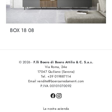
BOX 18 08
© 2026 -
F.lli Boero di Boero Attilio & C. S.a.s.
Via Roma, 24e
17047 Quiliano (Savona)
Tel. +39 019887114
Email vendite@boeroarredamenti.com
P.IVA 00101070092
La nostra azienda