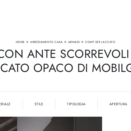
>
>
>
HOME
ARREDAMENTO CASA
ARMADI
COMP 328 LACCATO
CON ANTE SCORREVOLI
CATO OPACO DI MOBI
ERIALE
STILE
TIPOLOGIA
APERTURA