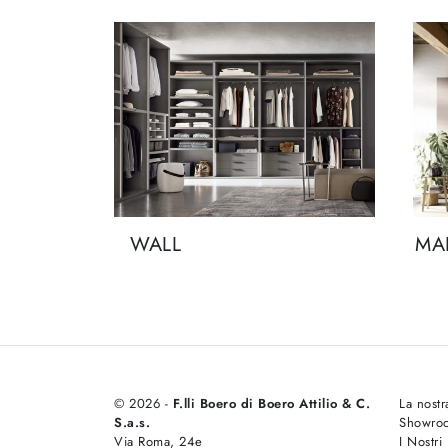
WALL
MA
© 2026 -
F.lli Boero di Boero Attilio & C.
La nostr
S.a.s.
Showro
Via Roma, 24e
I Nostri